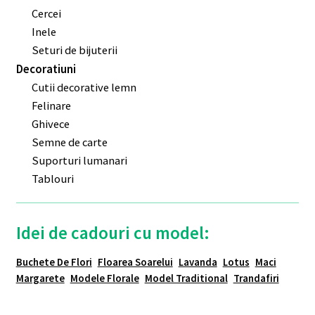
Cercei
Inele
Seturi de bijuterii
Decoratiuni
Cutii decorative lemn
Felinare
Ghivece
Semne de carte
Suporturi lumanari
Tablouri
Idei de cadouri cu model:
Buchete De Flori
Floarea Soarelui
Lavanda
Lotus
Maci
Margarete
Modele Florale
Model Traditional
Trandafiri