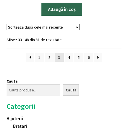
Adaugă în coș
Sortat
Afișez 33 - 48 din 81 de rezultate
după
cele
1
2
3
4
5
6
mai
recente
Caută
Caută
Categorii
Bijuterii
Bratari