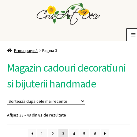
Sari
Sari
la
la
navigare
conținut
tiuni
Bijuterii
Idei de cadouri
De ce CrisArtDeco?
Contul meu
Coș
Extinde
Extinde
Extinde
Prima pagină
Pagina 3
meniul
meniul
meniul
copil
copil
copil
Magazin cadouri decoratiuni
si bijuterii handmade
Sortat
Afișez 33 - 48 din 81 de rezultate
după
cele
1
2
3
4
5
6
mai