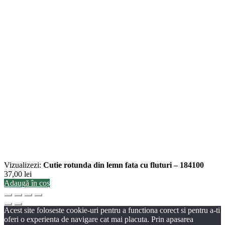
Vizualizezi:
Cutie rotunda din lemn fata cu fluturi – 184100
37,00
lei
Adaugă în coș
Acest site foloseste cookie-uri pentru a functiona corect si pentru a-ti
oferi o experienta de navigare cat mai placuta. Prin apasarea