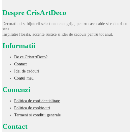
Despre CrisArtDeco
Decoratiuni si bijuterii selectionate cu grija, pentru case calde si cadouri cu
sens.
Inspiratie florala, accente rustice si idei de cadouri pentru tot anul.
Informatii
De ce CrisArtDeco?
Contact
Idei de cadouri
Contul meu
Comenzi
Politica de confidentialitate
Politica de cookie-uri
Termeni si conditii generale
Contact