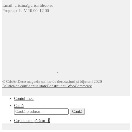
Email: cristina@crisartdeco.ro
Program: L–V 10:00–17:00
© CrisArtDeco magazin online de decoratiuni si bijuterii 2026
Politica de confidentialitate
Construit cu WooCommerce
.
Contul meu
Caută
Caută
Caută
după:
Coș de cumpărături
0