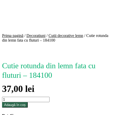
Margarete
Modele
florale
Model
traditional
Prima pagină
/
Decoratiuni
/
Cutii decorative lemn
/
Cutie rotunda
din lemn fata cu fluturi – 184100
Cutie rotunda din lemn fata cu
fluturi – 184100
37,00
lei
Cantitate
Cutie
Adaugă în coș
rotunda
din