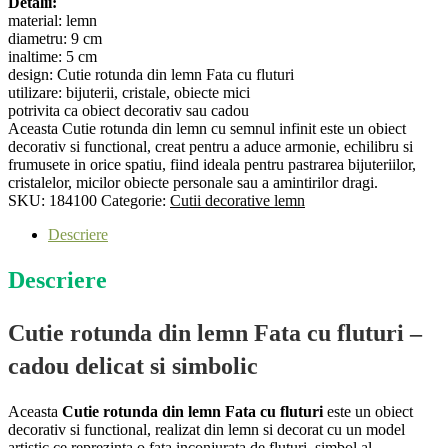
Detalii:
lemn
material: lemn
fata
diametru: 9 cm
cu
inaltime: 5 cm
fluturi
design: Cutie rotunda din lemn Fata cu fluturi
-
utilizare: bijuterii, cristale, obiecte mici
184100
potrivita ca obiect decorativ sau cadou
Aceasta Cutie rotunda din lemn cu semnul infinit este un obiect
decorativ si functional, creat pentru a aduce armonie, echilibru si
frumusete in orice spatiu, fiind ideala pentru pastrarea bijuteriilor,
cristalelor, micilor obiecte personale sau a amintirilor dragi.
SKU:
184100
Categorie:
Cutii decorative lemn
Descriere
Descriere
Cutie rotunda din lemn Fata cu fluturi –
cadou delicat si simbolic
Aceasta
Cutie rotunda din lemn Fata cu fluturi
este un obiect
decorativ si functional, realizat din lemn si decorat cu un model
artistic ce reprezinta o fata inconjurata de fluturi, simbol al