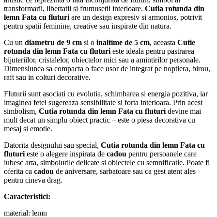
transformarii, libertatii si frumusetii interioare.
Cutia rotunda din
lemn Fata cu fluturi
are un design expresiv si armonios, potrivit
pentru spatii feminine, creative sau inspirate din natura.
Cu un
diametru de 9 cm
si o
inaltime de 5 cm
, aceasta
Cutie
rotunda din lemn Fata cu fluturi
este ideala pentru pastrarea
bijuteriilor, cristalelor, obiectelor mici sau a amintirilor personale.
Dimensiunea sa compacta o face usor de integrat pe noptiera, birou,
raft sau in colturi decorative.
Fluturii sunt asociati cu evolutia, schimbarea si energia pozitiva, iar
imaginea fetei sugereaza sensibilitate si forta interioara. Prin acest
simbolism,
Cutia rotunda din lemn Fata cu fluturi
devine mai
mult decat un simplu obiect practic – este o piesa decorativa cu
mesaj si emotie.
Datorita designului sau special,
Cutia rotunda din lemn Fata cu
fluturi
este o alegere inspirata de
cadou
pentru persoanele care
iubesc arta, simbolurile delicate si obiectele cu semnificatie. Poate fi
oferita ca
cadou
de aniversare, sarbatoare sau ca gest atent ales
pentru cineva drag.
Caracteristici:
material: lemn