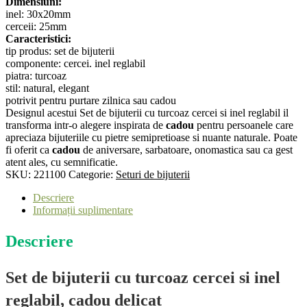
Dimensiuni:
cu
inel: 30x20mm
turcoaz
cerceii: 25mm
cercei
Caracteristici:
si
tip produs: set de bijuterii
inel
componente: cercei. inel reglabil
reglabil
piatra: turcoaz
-
stil: natural, elegant
221100
potrivit pentru purtare zilnica sau cadou
Designul acestui Set de bijuterii cu turcoaz cercei si inel reglabil il
transforma intr-o alegere inspirata de
cadou
pentru persoanele care
apreciaza bijuteriile cu pietre semipretioase si nuante naturale. Poate
fi oferit ca
cadou
de aniversare, sarbatoare, onomastica sau ca gest
atent ales, cu semnificatie.
SKU:
221100
Categorie:
Seturi de bijuterii
Descriere
Informații suplimentare
Descriere
Set de bijuterii cu turcoaz cercei si inel
reglabil, cadou delicat