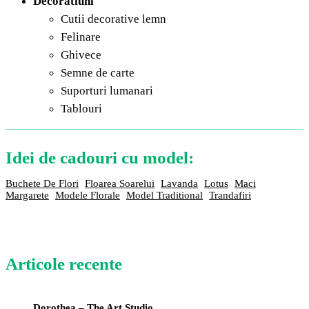
Decoratiuni
Cutii decorative lemn
Felinare
Ghivece
Semne de carte
Suporturi lumanari
Tablouri
Idei de cadouri cu model:
Buchete De Flori
Floarea Soarelui
Lavanda
Lotus
Maci
Margarete
Modele Florale
Model Traditional
Trandafiri
Articole recente
Dorothea – The Art Studio