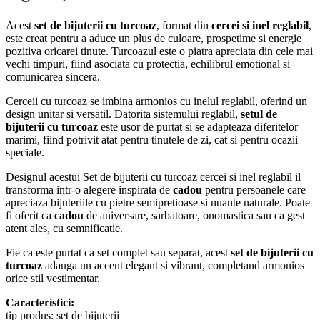
Acest
set de bijuterii cu turcoaz
, format din
cercei si inel reglabil
,
este creat pentru a aduce un plus de culoare, prospetime si energie
pozitiva oricarei tinute. Turcoazul este o piatra apreciata din cele mai
vechi timpuri, fiind asociata cu protectia, echilibrul emotional si
comunicarea sincera.
Cerceii cu turcoaz se imbina armonios cu inelul reglabil, oferind un
design unitar si versatil. Datorita sistemului reglabil,
setul de
bijuterii cu turcoaz
este usor de purtat si se adapteaza diferitelor
marimi, fiind potrivit atat pentru tinutele de zi, cat si pentru ocazii
speciale.
Designul acestui Set de bijuterii cu turcoaz cercei si inel reglabil il
transforma intr-o alegere inspirata de
cadou
pentru persoanele care
apreciaza bijuteriile cu pietre semipretioase si nuante naturale. Poate
fi oferit ca
cadou
de aniversare, sarbatoare, onomastica sau ca gest
atent ales, cu semnificatie.
Fie ca este purtat ca set complet sau separat, acest
set de bijuterii cu
turcoaz
adauga un accent elegant si vibrant, completand armonios
orice stil vestimentar.
Caracteristici:
tip produs: set de bijuterii