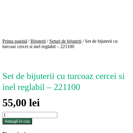
Margarete
Modele
florale
Model
traditional
Prima pagină
/
Bijuterii
/
Seturi de bijuterii
/
Set de bijuterii cu
turcoaz cercei si inel reglabil – 221100
Set de bijuterii cu turcoaz cercei si
inel reglabil – 221100
55,00
lei
Cantitate
Set
Adaugă în coș
de
bijuterii