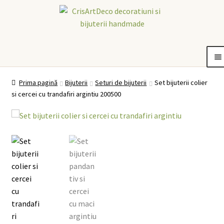
Sari
Sari
la
la
navigare
conținut
tiuni
Bijuterii
Idei de cadouri
De ce CrisArtDeco?
Contul meu
Coș
Extinde
Extinde
Extinde
Prima pagină
Bijuterii
Seturi de bijuterii
Set bijuterii colier
meniul
meniul
meniul
si cercei cu trandafiri argintiu 200500
copil
copil
copil