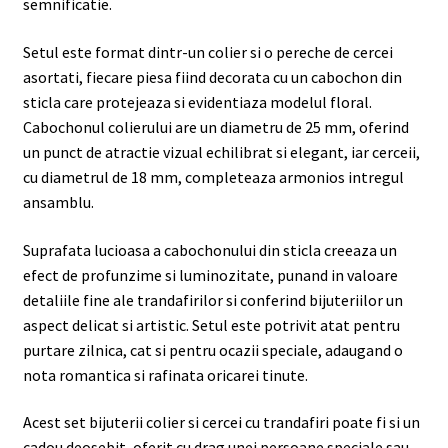
semnificatie.
Setul este format dintr-un colier si o pereche de cercei
asortati, fiecare piesa fiind decorata cu un cabochon din
sticla care protejeaza si evidentiaza modelul floral.
Cabochonul colierului are un diametru de 25 mm, oferind
un punct de atractie vizual echilibrat si elegant, iar cerceii,
cu diametrul de 18 mm, completeaza armonios intregul
ansamblu.
Suprafata lucioasa a cabochonului din sticla creeaza un
efect de profunzime si luminozitate, punand in valoare
detaliile fine ale trandafirilor si conferind bijuteriilor un
aspect delicat si artistic. Setul este potrivit atat pentru
purtare zilnica, cat si pentru ocazii speciale, adaugand o
nota romantica si rafinata oricarei tinute.
Acest set bijuterii colier si cercei cu trandafiri poate fi si un
cadou deosebit, oferit cu drag unei persoane speciale sau