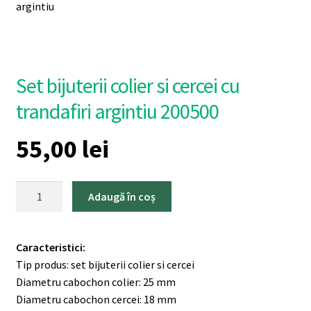
Set bijuterii colier si cercei cu
trandafiri argintiu 200500
55,00
lei
Cantitate
Adaugă în coș
Set
bijuterii
colier
Caracteristici:
si
Tip produs: set bijuterii colier si cercei
cercei
Diametru cabochon colier: 25 mm
cu
Diametru cabochon cercei: 18 mm
trandafiri