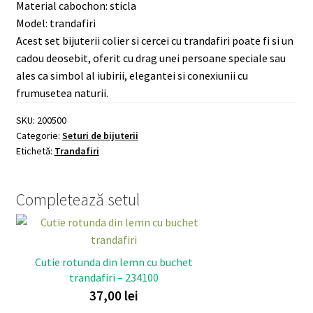
Material cabochon: sticla
argintiu
Model: trandafiri
200500
Acest set bijuterii colier si cercei cu trandafiri poate fi si un
cadou deosebit, oferit cu drag unei persoane speciale sau
ales ca simbol al iubirii, elegantei si conexiunii cu
frumusetea naturii.
SKU:
200500
Categorie:
Seturi de bijuterii
Etichetă:
Trandafiri
Completează setul
Cutie rotunda din lemn cu buchet
trandafiri – 234100
37,00
lei