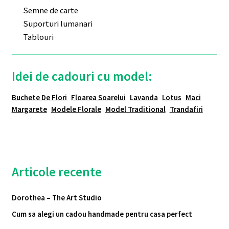
Semne de carte
Suporturi lumanari
Tablouri
Idei de cadouri cu model:
Buchete De Flori
Floarea Soarelui
Lavanda
Lotus
Maci
Margarete
Modele Florale
Model Traditional
Trandafiri
Articole recente
Dorothea – The Art Studio
Cum sa alegi un cadou handmade pentru casa perfect