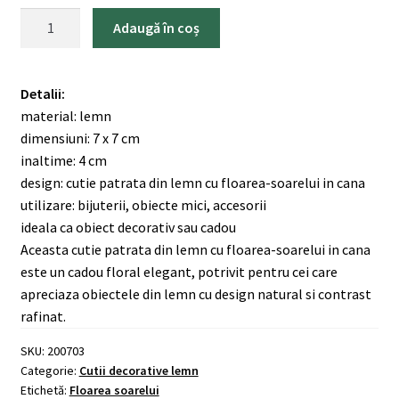
Cantitate
Adaugă în coș
Cutie
patrata
din
Detalii:
lemn
material: lemn
cu
dimensiuni: 7 x 7 cm
floarea-
inaltime: 4 cm
soarelui
design: cutie patrata din lemn cu floarea-soarelui in cana
in
utilizare: bijuterii, obiecte mici, accesorii
cana
ideala ca obiect decorativ sau cadou
-
Aceasta cutie patrata din lemn cu floarea-soarelui in cana
200703
este un cadou floral elegant, potrivit pentru cei care
apreciaza obiectele din lemn cu design natural si contrast
rafinat.
SKU:
200703
Categorie:
Cutii decorative lemn
Etichetă:
Floarea soarelui