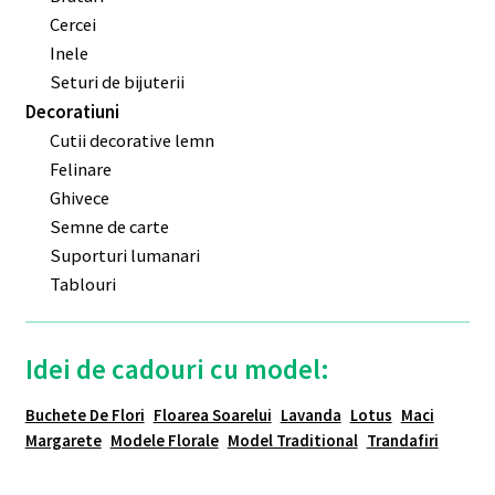
Cercei
Inele
Seturi de bijuterii
Decoratiuni
Cutii decorative lemn
Felinare
Ghivece
Semne de carte
Suporturi lumanari
Tablouri
Idei de cadouri cu model:
Buchete De Flori
Floarea Soarelui
Lavanda
Lotus
Maci
Margarete
Modele Florale
Model Traditional
Trandafiri