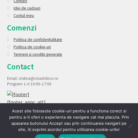
Contact
Idei de cadouri
Contul meu
Comenzi
Politica de confidentialitate
Politica de cookie-uri
Termeni si conditii generale
Contact
Email: cristina@crisartdeco.ro
Program: L–V 10:00–17:00
Acest site foloseste cookie-uri pentru a functiona corect si
pentru a-ti oferi o experienta de navigare cat mai placuta. Prin
apasarea butonului Accept sau prin continuarea navigarii pe
site, iti exprimi acordul pentru utilizarea cookie-urilor
© CrisArtDeco magazin online de decoratiuni si bijuterii 2026
0
Politica de confidentialitate
Construit cu WooCommerce
.