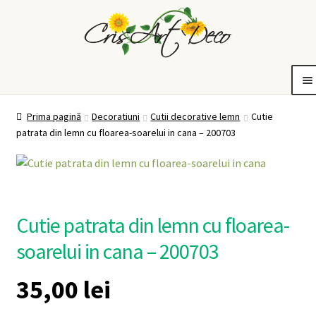
Sari
Sari
la
la
navigare
conținut
tiuni
Bijuterii
Idei de cadouri
De ce CrisArtDeco?
Contul meu
Coș
Extinde
Extinde
Extinde
Prima pagină
Decoratiuni
Cutii decorative lemn
Cutie
meniul
meniul
meniul
patrata din lemn cu floarea-soarelui in cana – 200703
copil
copil
copil
Cutie patrata din lemn cu floarea-
soarelui in cana – 200703
35,00
lei