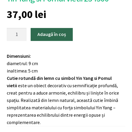
37,00
lei
Cantitate
Adaugă în coș
Cutie
rotundă
din
Dimensiuni:
lemn
diametrul: 9 cm
cu
inaltimea: 5 cm
simbol
Cutie rotundă din lemn cu simbol Yin Yang si Pomul
Yin
vietii
este un obiect decorativ cu semnificație profundă,
Yang
creat pentru a aduce armonie, echilibru și liniște în orice
si
spațiu. Realizată din lemn natural, această cutie îmbină
Pomul
simplitatea materialului cu forța simbolului Yin Yang –
vietii
reprezentarea echilibrului dintre energii opuse și
234500
complementare.