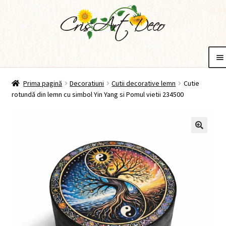
Sari
Sari
la
la
navigare
conținut
tiuni
Bijuterii
Idei de cadouri
De ce CrisArtDeco?
Contul meu
Coș
Extinde
Extinde
Extinde
Prima pagină
Decoratiuni
Cutii decorative lemn
Cutie
meniul
meniul
meniul
rotundă din lemn cu simbol Yin Yang si Pomul vietii 234500
copil
copil
copil