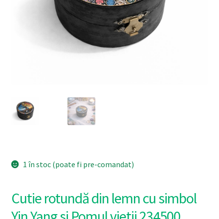
1 în stoc (poate fi pre-comandat)
Cutie rotundă din lemn cu simbol
Yin Yang si Pomul vietii 234500