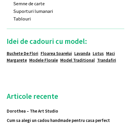
Semne de carte
Suporturi lumanari
Tablouri
Idei de cadouri cu model:
Buchete De Flori
Floarea Soarelui
Lavanda
Lotus
Maci
Margarete
Modele Florale
Model Traditional
Trandafiri
Articole recente
Dorothea – The Art Studio
Cum sa alegi un cadou handmade pentru casa perfect