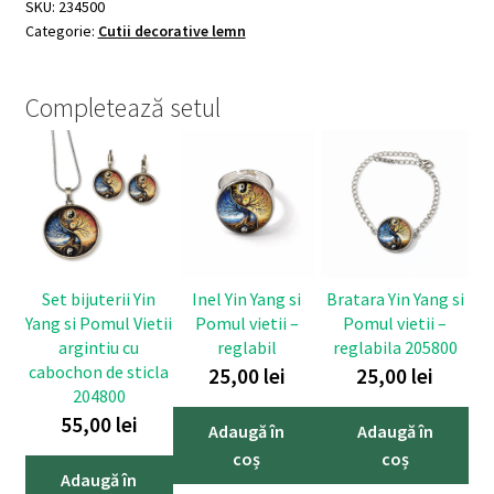
SKU:
234500
Categorie:
Cutii decorative lemn
Completează setul
Set bijuterii Yin
Inel Yin Yang si
Bratara Yin Yang si
Yang si Pomul Vietii
Pomul vietii –
Pomul vietii –
argintiu cu
reglabil
reglabila 205800
cabochon de sticla
25,00
lei
25,00
lei
204800
55,00
lei
Adaugă în
Adaugă în
coș
coș
Adaugă în