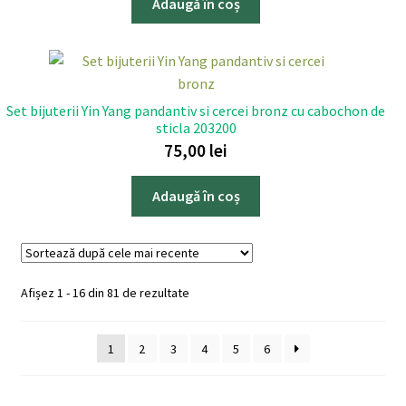
Adaugă în coș
Set bijuterii Yin Yang pandantiv si cercei bronz cu cabochon de
sticla 203200
75,00
lei
Adaugă în coș
Sortat
Afișez 1 - 16 din 81 de rezultate
după
cele
1
2
3
4
5
6
mai
recente