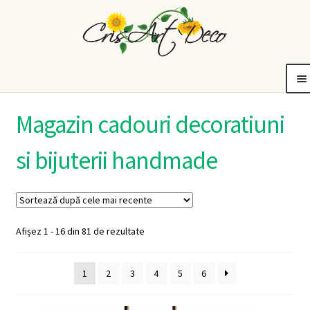
Sari
Sari
la
la
navigare
conținut
tiuni
Bijuterii
Idei de cadouri
De ce CrisArtDeco?
Contul meu
Coș
Extinde
Extinde
Extinde
Magazin cadouri decoratiuni
meniul
meniul
meniul
copil
copil
copil
si bijuterii handmade
Sortat
Afișez 1 - 16 din 81 de rezultate
după
cele
1
2
3
4
5
6
mai
recente