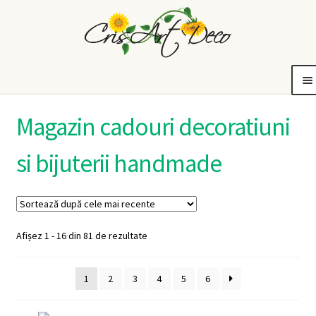
Sari
Sari
la
la
navigare
conținut
tiuni
Bijuterii
Idei de cadouri
De ce CrisArtDeco?
Contul meu
Coș
Extinde
Extinde
Extinde
Magazin cadouri decoratiuni
meniul
meniul
meniul
copil
copil
copil
si bijuterii handmade
Sortat
Afișez 1 - 16 din 81 de rezultate
după
cele
1
2
3
4
5
6
mai
recente