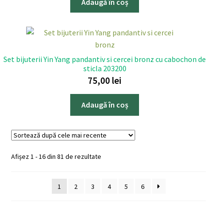
Adaugă în coș
Set bijuterii Yin Yang pandantiv si cercei bronz cu cabochon de
sticla 203200
75,00
lei
Adaugă în coș
Sortat
Afișez 1 - 16 din 81 de rezultate
după
cele
1
2
3
4
5
6
mai
recente